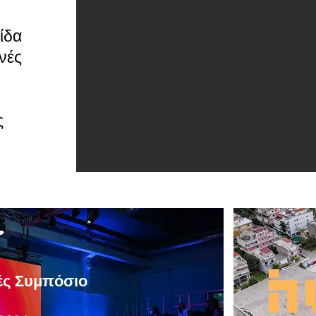
ίδα
ανές
ς
ές Συμπόσιο