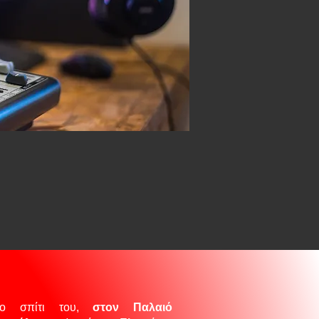
νο σπίτι του,
στον Παλαιό