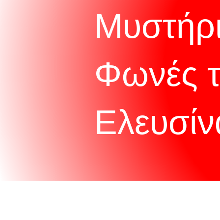
Μυστήρι
Φωνές 
Ελευσίν