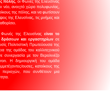
ης πόλης
, οι Φωνές της Ελευσίνας
ν νέο, ανοιχτό χώρο πολυφωνίας,
ίκους της πόλης, και να φωτίσουν
ψεις της Ελευσίνας, τις μνήμες και
καθορίσει.
 Φωνές της Ελευσίνας
είναι το
ς δράσεων και εργαστηρίων
σε
σίς Πολιτιστική Πρωτεύουσα της
ια της ομάδας του καλλιτεχνικού
ε συνεργασία με τον Βερολινέζο
eron. Η δημιουργική του ομάδα
μμετέχοντες/ουσες, κατοίκους της
 περιοχών, που συνθέτουν μια
ητα. ​