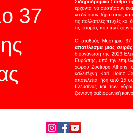
Σιδηροδρομικό Σταθμό τ
ο 37
έρχονται να συστήσουν ένα
να δώσουν βήμα στους κατο
τις πολλαπλές πτυχές και ό
τις ιστορίες που την έχουν 
της
Ο σταθμός Μυστήριο 37
αποτέλεσμα μιας σειρά
διοργάνωση της 2023 Ελευ
Ευρώπης, υπό την επιμέλε
ας
χώρου Zoetrope Athens, σ
καλλιτέχνη Karl Heinz J
αποτελείται ήδη από 15 συ
Ελευσίνας και των γύρω
ζωντανή ραδιοφωνική κοινότ